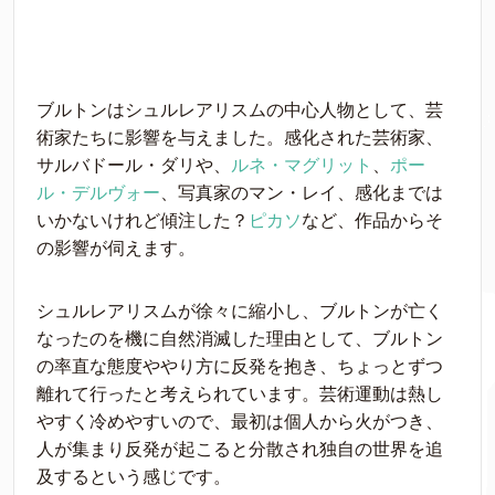
ブルトンはシュルレアリスムの中心人物として、芸
術家たちに影響を与えました。感化された芸術家、
サルバドール・ダリや、
ルネ・マグリット
、
ポー
ル・デルヴォー
、写真家のマン・レイ、感化までは
いかないけれど傾注した？
ピカソ
など、作品からそ
の影響が伺えます。
シュルレアリスムが徐々に縮小し、ブルトンが亡く
なったのを機に自然消滅した理由として、ブルトン
の率直な態度ややり方に反発を抱き、ちょっとずつ
離れて行ったと考えられています。芸術運動は熱し
やすく冷めやすいので、最初は個人から火がつき、
人が集まり反発が起こると分散され独自の世界を追
及するという感じです。