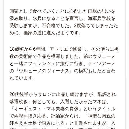
画家として食べていくことに心配した両親の思いを
汲み取り、水兵になることを宣言し、海軍兵学校を
受験しますが、不合格でした。2度落ちてしまったた
めに、画家の道に進んだようです。
18歳頃から6年間、アトリエで修業し、その傍らに複
数の美術館で作品を模写しました。弟のウジェーヌ
と一緒にフィレンツェに旅行に行き、ティツアーノ
の『ウルビーノのヴィーナス』の模写もしたと言わ
れています。
20代後半からサロンに出品し続けますが、酷評され
落選続き、何としても、入選したかったマネは、
『オーギュスト・マネ夫妻の肖像』というタイトル
で両親を描き応募、評論家からは、「神聖な肉親の
絆さえも土足で踏みにじる」と非難されますが、入