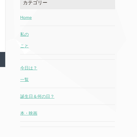
カテゴリー
Home
私の
こと
今日は？
一覧
誕生日＆何の日？
本・映画