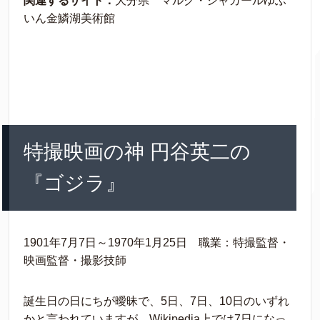
関連するサイト：
大分県 マルク・シャガールゆふ
いん金鱗湖美術館
特撮映画の神 円谷英二の
『ゴジラ』
1901年7月7日～1970年1月25日 職業：特撮監督・
映画監督・撮影技師
誕生日の日にちが曖昧で、5日、7日、10日のいずれ
かと言われていますが、Wikipedia上では7日になっ