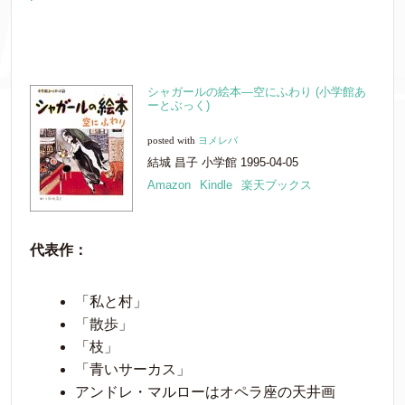
シャガールの絵本―空にふわり (小学館あ
ーとぶっく)
posted with
ヨメレバ
結城 昌子 小学館 1995-04-05
Amazon
Kindle
楽天ブックス
代表作：
「私と村」
「散歩」
「枝」
「青いサーカス」
アンドレ・マルローはオペラ座の天井画